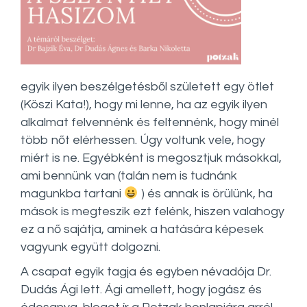
egyik ilyen beszélgetésből született egy ötlet
(Köszi Kata!), hogy mi lenne, ha az egyik ilyen
alkalmat felvennénk és feltennénk, hogy minél
több nőt elérhessen. Úgy voltunk vele, hogy
miért is ne. Egyébként is megosztjuk másokkal,
ami bennünk van (talán nem is tudnánk
magunkba tartani
) és annak is örülünk, ha
mások is megteszik ezt felénk, hiszen valahogy
ez a nő sajátja, aminek a hatására képesek
vagyunk együtt dolgozni.
A csapat egyik tagja és egyben névadója Dr.
Dudás Ági lett. Ági amellett, hogy jogász és