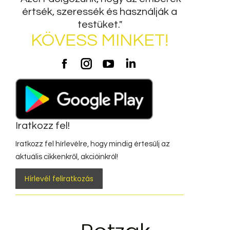
értsék, szeressék és használják a
testüket."
KÖVESS MINKET!
Potzak
Potzak
Potzak
Potzak
Facebook
Instagram
Youtube
LinkedIn
Iratkozz fel!
Iratkozz fel hírlevélre, hogy mindig értesülj az
aktuális cikkenkről, akcióinkról!
Hírlevél feliratkozás