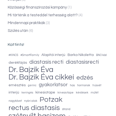
Közösségi finanszírozási kampány
(1)
Mi történik a testeddel terhesség alatt?
(4)
Mindennapi praktikák
(3)
Szülés után
(6)
Kattints!
Alapítói interjú
Barka Nikoletta
#KINCS
#SmartFamily
BNO kód
diastasis recti
diastasisrecti
derékfájás
Dr. Bajzik Éva
Dr. Bajzik Éva cikkei
edzés
gyakorlatsor
emésztés
gerinc
has
hormonok
húsvét
interjú
kinesiotape
keringés
kinesio tape
kérdések
műtét
Potzak
nagykövet
nyári alak
rectus diastasis
strand