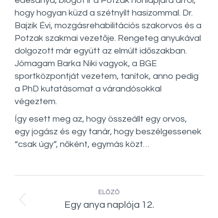
édesanya, blogot ír a Potzak honlapjára arról,
hogy hogyan küzd a szétnyílt hasizommal. Dr.
Bajzik Évi, mozgásrehabilitációs szakorvos és a
Potzak szakmai vezetője. Rengeteg anyukával
dolgozott már együtt az elmúlt időszakban.
Jómagam Barka Niki vagyok, a BGE
sportközpontját vezetem, tanítok, anno pedig
a PhD kutatásomat a várandósokkal
végeztem.
Így esett meg az, hogy összeállt egy orvos,
egy jogász és egy tanár, hogy beszélgessenek
“csak úgy”, nőként, egymás közt…
Post
ELŐZŐ
navigation
Egy anya naplója 12.
Előző
bejegyzés: