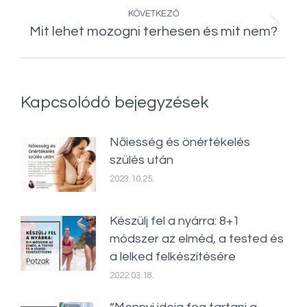
KÖVETKEZŐ
Mit lehet mozogni terhesen és mit nem?
Következő
bejegyzés:
Kapcsolódó bejegyzések
Nőiesség és önértékelés
szülés után
2023.10.25.
Készülj fel a nyárra: 8+1
módszer az elméd, a tested és
a lelked felkészítésére
2022.03.18.