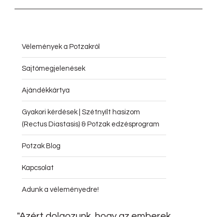
Vélemények a Potzakról
Sajtómegjelenések
Ajándékkártya
Gyakori kérdések | Szétnyílt hasizom
(Rectus Diastasis) & Potzak edzésprogram
Potzak Blog
Kapcsolat
Adunk a véleményedre!
"Azért dolgozunk, hogy az emberek