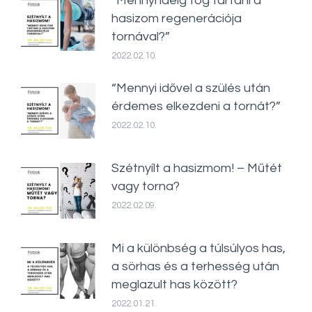
“Mennyi ideig fog tartani a
hasizom regenerációja
tornával?”
2022.02.10.
“Mennyi idővel a szülés után
érdemes elkezdeni a tornát?”
2022.02.10.
Szétnyílt a hasizmom! – Műtét
vagy torna?
2022.02.09.
Mi a különbség a túlsúlyos has,
a sörhas és a terhesség után
meglazult has között?
2022.01.21.