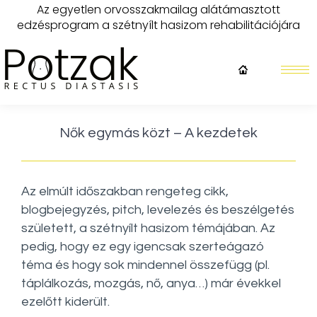
Az egyetlen orvosszakmailag alátámasztott
edzésprogram a szétnyílt hasizom rehabilitációjára
Nők egymás közt – A kezdetek
Az elmúlt időszakban rengeteg cikk,
blogbejegyzés, pitch, levelezés és beszélgetés
született, a szétnyílt hasizom témájában. Az
pedig, hogy ez egy igencsak szerteágazó
téma és hogy sok mindennel összefügg (pl.
táplálkozás, mozgás, nő, anya…) már évekkel
ezelőtt kiderült.