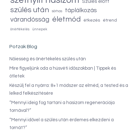
szétnyílt hasizom
Szülés előtt
szülés után
táplálkozás
sörhas
életmód
várandósság
étkezés
étrend
önértékelés
ünnepek
Potzak Blog
Nőiesség és önértékelés szülés után
Mire figyeljünk oda a húsvéti időszakban | Tippek és
ötletek
Készülj fel a nyárra: 8+1 módszer az elméd, a tested és a
lelked felkészítésére
“Mennyi ideig fog tartani a hasizom regenerációja
tornával?”
“Mennyi idővel a szülés után érdemes elkezdeni a
tornát?”