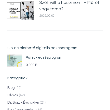
Szétnyílt a hasizmom! – Műtét
vagy torna?
2022.02.09.
Online elérhető digitális edzésprogram
Potzak edzésprogram
9.900
Ft
Kategóriák
Blog
(29)
Cikkek
(42)
Dr. Bajzik Éva cikkei
(21)
Egy Anya naplója
(14)