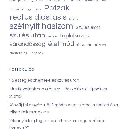
interjú
kinesiotape
keringés
kinesio tape
kérdések
műtét
Potzak
nagykövet
nyári alak
rectus diastasis
strand
szétnyílt hasizom
Szülés előtt
szülés után
táplálkozás
sörhas
életmód
várandósság
étkezés
étrend
önértékelés
ünnepek
Potzak Blog
Nőiesség és önértékelés szülés után
Mire figyeljünk oda a húsvéti időszakban | Tippek és
ötletek
Készülj fel a nyárra: 8+1 módszer az elméd, a tested és a
lelked felkészítésére
“Mennyi ideig fog tartani a hasizom regenerációja
tornával?”