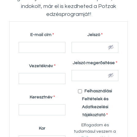
indokolt, már el is kezdheted a Potzak
edzésprogramját!
E-mail cím
*
Jelszó
*
Jelszó megerősítése
*
Vezetéknév
*
Felhasználási
Keresztnév
*
Feltételek és
Adatkezelési
tájékoztató
*
Elfogadom és
Kor
tudomásul veszem a