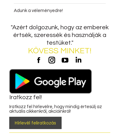
Adunk a véleményedre!
"Azért dolgozunk, hogy az emberek
értsék, szeressék és használják a
testüket."
KÖVESS MINKET!
Potzak
Potzak
Potzak
Potzak
Facebook
Instagram
Youtube
LinkedIn
Iratkozz fel!
Iratkozz fel hírlevélre, hogy mindig értesülj az
aktuális cikkenkről, akcióinkról!
Hírlevél feliratkozás