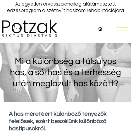
Az egyetlen orvosszakmailag alátámasztott
edzésprogram a szétnyílt hasizom rehabilitációjára
Mi a különbség a túlsúlyos
has, a sörhas és a terhesség
után meglazult has között?
A has méretéért különböző tényezők
felelősek, ezért beszélünk különböző
hastípusokról.