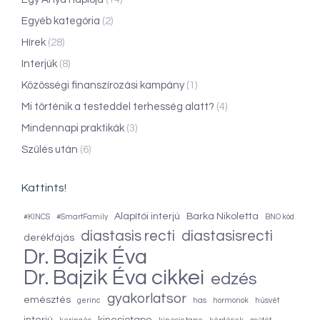
Egyéb kategória
(2)
Hírek
(28)
Interjúk
(8)
Közösségi finanszírozási kampány
(1)
Mi történik a testeddel terhesség alatt?
(4)
Mindennapi praktikák
(3)
Szülés után
(6)
Kattints!
Alapítói interjú
Barka Nikoletta
#KINCS
#SmartFamily
BNO kód
diastasis recti
diastasisrecti
derékfájás
Dr. Bajzik Éva
Dr. Bajzik Éva cikkei
edzés
gyakorlatsor
emésztés
gerinc
has
hormonok
húsvét