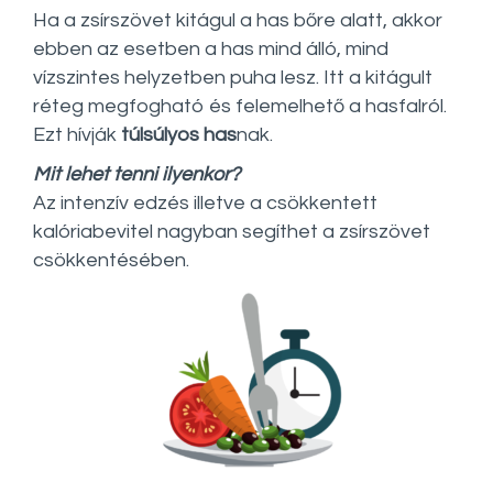
Ha a zsírszövet kitágul a has bőre alatt, akkor
ebben az esetben a has mind álló, mind
vízszintes helyzetben puha lesz. Itt a kitágult
réteg megfogható és felemelhető a hasfalról.
Ezt hívják
túlsúlyos has
nak.
Mit lehet tenni ilyenkor?
Az intenzív edzés illetve a csökkentett
kalóriabevitel nagyban segíthet a zsírszövet
csökkentésében.