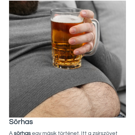
Sörhas
A
sörhas
egy másik történet. Itt a zsírszövet