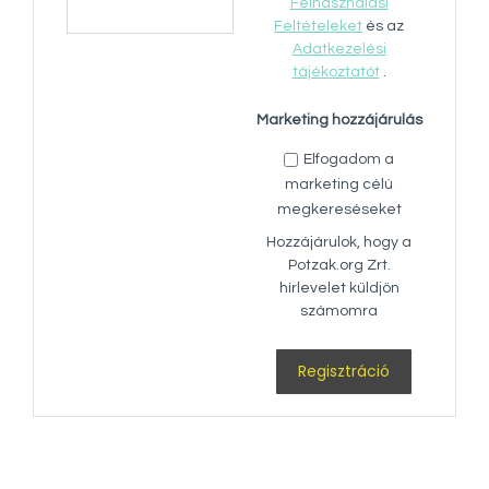
Felhasználási
Feltételeket
és az
Adatkezelési
tájékoztatót
.
Marketing hozzájárulás
Elfogadom a
marketing célú
megkereséseket
Hozzájárulok, hogy a
Potzak.org Zrt.
hírlevelet küldjön
számomra
Regisztráció