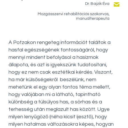
Dr. Bajzik Éva
Mozgásszervi rehabilitációs szakorvos,
manuálterapeuta
A Potzakon rengeteg információt találtok a
hasfal egészségének fontosságáról, hogy
mennyi mindent befolyásol a hasizmok
állapota, és azt is igyekszünk tudatosítani,
hogy ez nem csak esztétikai kérdés. Viszont,
ha már külsőségekről beszélünk, nem
mehetünk el egy olyan fontos téma mellett,
hogy valójában mi a látható, tapintható
különbség a túlsúlyos has, a sörhas és a
terhesség után meglazult has között. Ugye
milyen lenyűgöző (néha kicsit ijesztő), hogy
milyen hatalmas változásokra képes, hogyan