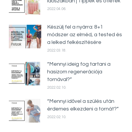
időszakban | Tippek és ötletek
2022.04.06.
Készülj fel a nyárra: 8+1
módszer az elméd, a tested és
a lelked felkészítésére
2022.03.18.
“Mennyi ideig fog tartani a
hasizom regenerációja
tornával?”
2022.02.10.
“Mennyi idővel a szülés után
érdemes elkezdeni a tornát?”
2022.02.10.