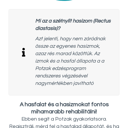
Mi az a szétnyílt hasizom (Rectus
diastasis)?
Azt jelenti, hogy nem záródnak
össze az egyenes hasizmok,
azaz rés marad közöttük. Az
izmok és a hasfal állapota a a
Potzak edzésprogram
rendszeres végzésével
nagymértékben javítható
A hasfalat és a hasizmokat fontos
mihamarabb rehabilitálni!
Ebben segít a Potzak gyakorlatsora.
Regisztrálj, mérd fel a hasfalad állapotát, és ha