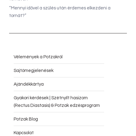
“Mennyi idővel a szülés után érdemes elkezdeni a
tornát?”
Vélemények a Potzakról
Sajtómegjelenések
Ajándékkártya
Gyakori kérdések | Szétnyílt hasizom
(Rectus Diastasis) & Potzak edzésprogram
Potzak Blog
Kapcsolat