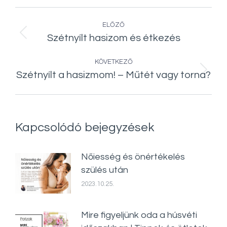
Post
ELŐZŐ
navigation
Szétnyílt hasizom és étkezés
Előző
bejegyzés:
KÖVETKEZŐ
Szétnyílt a hasizmom! – Műtét vagy torna?
Következő
bejegyzés:
Kapcsolódó bejegyzések
Nőiesség és önértékelés
szülés után
2023.10.25.
Mire figyeljünk oda a húsvéti