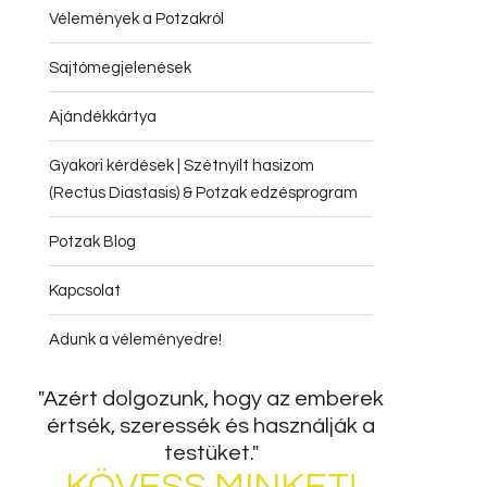
Vélemények a Potzakról
Sajtómegjelenések
Ajándékkártya
Gyakori kérdések | Szétnyílt hasizom
(Rectus Diastasis) & Potzak edzésprogram
Potzak Blog
Kapcsolat
Adunk a véleményedre!
"Azért dolgozunk, hogy az emberek
értsék, szeressék és használják a
testüket."
KÖVESS MINKET!