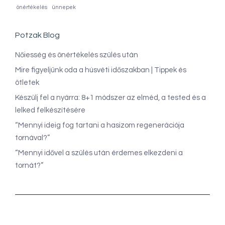
önértékelés
ünnepek
Potzak Blog
Nőiesség és önértékelés szülés után
Mire figyeljünk oda a húsvéti időszakban | Tippek és
ötletek
Készülj fel a nyárra: 8+1 módszer az elméd, a tested és a
lelked felkészítésére
“Mennyi ideig fog tartani a hasizom regenerációja
tornával?”
“Mennyi idővel a szülés után érdemes elkezdeni a
tornát?”