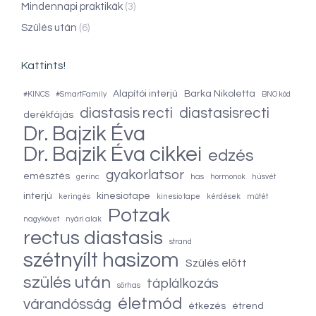
Mindennapi praktikák
(3)
Szülés után
(6)
Kattints!
Alapítói interjú
Barka Nikoletta
#KINCS
#SmartFamily
BNO kód
diastasis recti
diastasisrecti
derékfájás
Dr. Bajzik Éva
Dr. Bajzik Éva cikkei
edzés
gyakorlatsor
emésztés
gerinc
has
hormonok
húsvét
interjú
kinesiotape
keringés
kinesio tape
kérdések
műtét
Potzak
nagykövet
nyári alak
rectus diastasis
strand
szétnyílt hasizom
Szülés előtt
szülés után
táplálkozás
sörhas
életmód
várandósság
étkezés
étrend