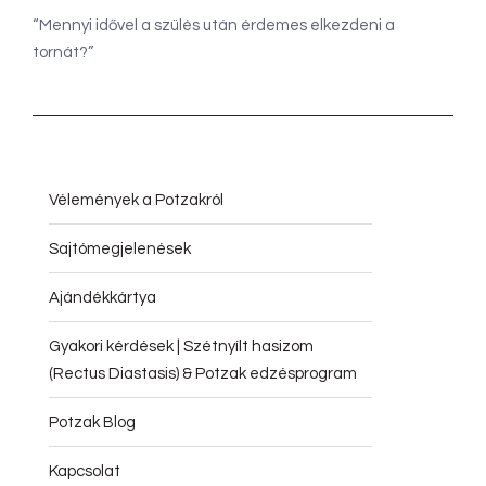
“Mennyi idővel a szülés után érdemes elkezdeni a
tornát?”
Vélemények a Potzakról
Sajtómegjelenések
Ajándékkártya
Gyakori kérdések | Szétnyílt hasizom
(Rectus Diastasis) & Potzak edzésprogram
Potzak Blog
Kapcsolat