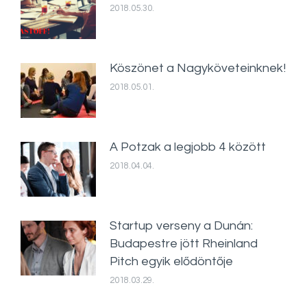
2018.05.30.
Köszönet a Nagyköveteinknek!
2018.05.01.
A Potzak a legjobb 4 között
2018.04.04.
Startup verseny a Dunán:
Budapestre jött Rheinland
Pitch egyik elődöntője
2018.03.29.