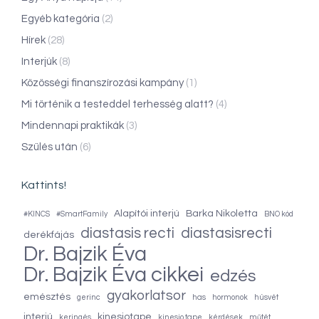
Egyéb kategória
(2)
Hírek
(28)
Interjúk
(8)
Közösségi finanszírozási kampány
(1)
Mi történik a testeddel terhesség alatt?
(4)
Mindennapi praktikák
(3)
Szülés után
(6)
Kattints!
Alapítói interjú
Barka Nikoletta
#KINCS
#SmartFamily
BNO kód
diastasis recti
diastasisrecti
derékfájás
Dr. Bajzik Éva
Dr. Bajzik Éva cikkei
edzés
gyakorlatsor
emésztés
gerinc
has
hormonok
húsvét
interjú
kinesiotape
keringés
kinesio tape
kérdések
műtét