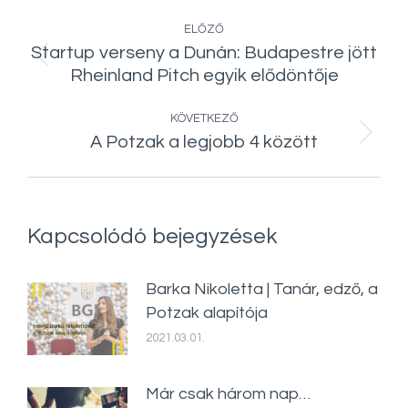
Post
ELŐZŐ
navigation
Startup verseny a Dunán: Budapestre jött
Előző
Rheinland Pitch egyik elődöntője
bejegyzés:
KÖVETKEZŐ
A Potzak a legjobb 4 között
Következő
bejegyzés:
Kapcsolódó bejegyzések
Barka Nikoletta | Tanár, edző, a
Potzak alapítója
2021.03.01.
Már csak három nap…