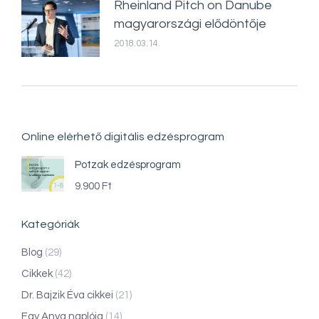
Rheinland Pitch on Danube
magyarországi elődöntője
2018.03.14.
Online elérhető digitális edzésprogram
Potzak edzésprogram
9.900
Ft
Kategóriák
Blog
(29)
Cikkek
(42)
Dr. Bajzik Éva cikkei
(21)
Egy Anya naplója
(14)