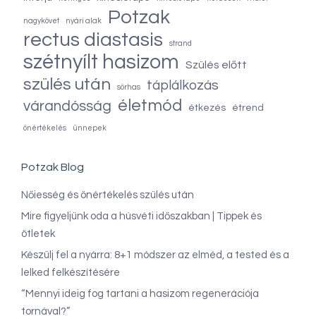
Potzak
nagykövet
nyári alak
rectus diastasis
strand
szétnyílt hasizom
Szülés előtt
szülés után
táplálkozás
sörhas
életmód
várandósság
étkezés
étrend
önértékelés
ünnepek
Potzak Blog
Nőiesség és önértékelés szülés után
Mire figyeljünk oda a húsvéti időszakban | Tippek és
ötletek
Készülj fel a nyárra: 8+1 módszer az elméd, a tested és a
lelked felkészítésére
“Mennyi ideig fog tartani a hasizom regenerációja
tornával?”