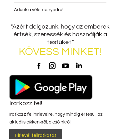
Adunk a véleményedre!
"Azért dolgozunk, hogy az emberek
értsék, szeressék és használják a
testüket."
KÖVESS MINKET!
Potzak
Potzak
Potzak
Potzak
Facebook
Instagram
Youtube
LinkedIn
Iratkozz fel!
Iratkozz fel hírlevélre, hogy mindig értesülj az
aktuális cikkenkről, akcióinkról!
Hírlevél feliratkozás