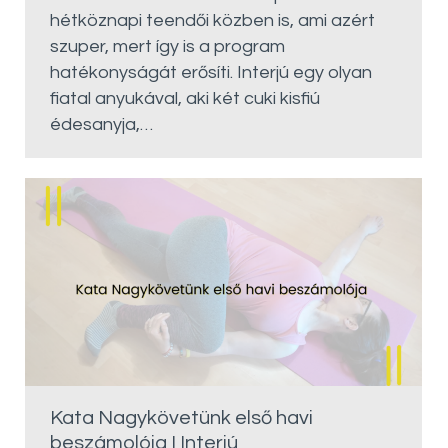
hétköznapi teendői közben is, ami azért
szuper, mert így is a program
hatékonyságát erősíti. Interjú egy olyan
fiatal anyukával, aki két cuki kisfiú
édesanyja,…
Kata Nagykövetünk első havi
beszámolója I Interjú