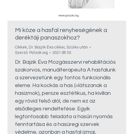
Mi köze a hasfal renyheségének a
deréktáji panaszokhoz?
Cikkek
,
Dr. Bajzik Éva cikkei
,
Szülés után
Szerző:
Potzak.org
2021.08.30.
Dr. Bajzik Éva Mozgásszervi rehabilitációs
szakorvos, manuálterapeuta A hasfalunk
a szervezetünk egy fontos funkcionális
eleme. Ha kockás a has (=látszanak a
hasizmok), persze esztétikus, ha kivillan
egy rövid felső alól, de nem ez az
elsődleges rendeltetése. Egyik
legfontosabb feladata a hasűri nyomás
fenntartása és a hasüregi szervek
védelme, azonban a hasfal izmai,