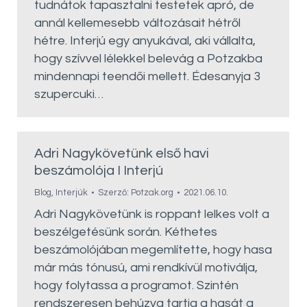
tudnátok tapasztalni testetek apró, de
annál kellemesebb változásait hétről
hétre. Interjú egy anyukával, aki vállalta,
hogy szívvel lélekkel belevág a Potzakba
mindennapi teendői mellett. Édesanyja 3
szupercuki…
Adri Nagykövetünk első havi
beszámolója I Interjú
Blog
,
Interjúk
Szerző:
Potzak.org
2021.06.10.
Adri Nagykövetünk is roppant lelkes volt a
beszélgetésünk során. Kéthetes
beszámolójában megemlítette, hogy hasa
már más tónusú, ami rendkívül motiválja,
hogy folytassa a programot. Szintén
rendszeresen behúzva tartja a hasát a