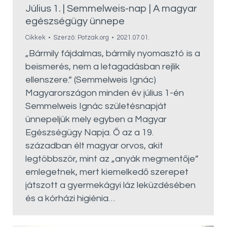
Július 1. | Semmelweis-nap | A magyar
egészségügy ünnepe
Cikkek
Szerző:
Potzak.org
2021.07.01.
„Bármily fájdalmas, bármily nyomasztó is a
beismerés, nem a letagadásban rejlik
ellenszere.“ (Semmelweis Ignác)
Magyarországon minden év július 1-én
Semmelweis Ignác születésnapját
ünnepeljük mely egyben a Magyar
Egészségügy Napja. Ő az a 19.
században élt magyar orvos, akit
legtöbbször, mint az „anyák megmentője”
emlegetnek, mert kiemelkedő szerepet
játszott a gyermekágyi láz leküzdésében
és a kórházi higiénia…