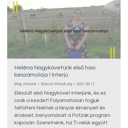
Heléna Nagykövetünk első havi
beszámolója I Interjú
Blog
,
Interjúk
Szerző:
Potzak.org
2021.06.11.
Elészült első Nagykövet interjúnk, és ez
csak a kezdet! Folyamatosan fogjuk
feltölteni Nektek a lányok élményeit és
érzéseit, benyomásait a Potzak program
kapcsán. Szeretnénk, ha Ti velük együtt