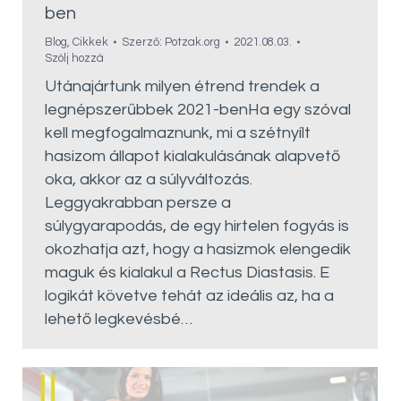
ben
Blog
,
Cikkek
Szerző:
Potzak.org
2021.08.03.
Szólj hozzá
Utánajártunk milyen étrend trendek a
legnépszerűbbek 2021-benHa egy szóval
kell megfogalmaznunk, mi a szétnyílt
hasizom állapot kialakulásának alapvető
oka, akkor az a súlyváltozás.
Leggyakrabban persze a
súlygyarapodás, de egy hirtelen fogyás is
okozhatja azt, hogy a hasizmok elengedik
maguk és kialakul a Rectus Diastasis. E
logikát követve tehát az ideális az, ha a
lehető legkevésbé…