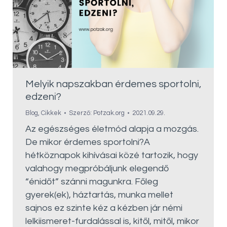
Melyik napszakban érdemes sportolni,
edzeni?
Blog
,
Cikkek
Szerző:
Potzak.org
2021.09.29.
Az egészséges életmód alapja a mozgás.
De mikor érdemes sportolni?A
hétköznapok kihívásai közé tartozik, hogy
valahogy megpróbáljunk elegendő
“énidőt” szánni magunkra. Főleg
gyerek(ek), háztartás, munka mellet
sajnos ez szinte kéz a kézben jár némi
lelkiismeret-furdalással is, kitől, mitől, mikor