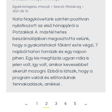
Egyéb kategória
,
Interjúk
Szerző:
Potzak.org
2021.06.10.
Kata Nagykövetünk szintén pozitívan
nyilatkozott az első hónapjáról a
Potzakkal. A másfél hetes
beszámolójában megosztotta velünk,
hogy a gyakorlatokat főként este végzi, 7
napból haton tornázik és egy napon
pihen. Egy kis megfázás ugyan nála is
jelen volt, így volt, amikor kevesebbet
sikerült mozogni. Ebből is látszik, hogy a
program valódi és előfordulnak
fennakadások, amikkel…
←
1
2
3
4
5
→