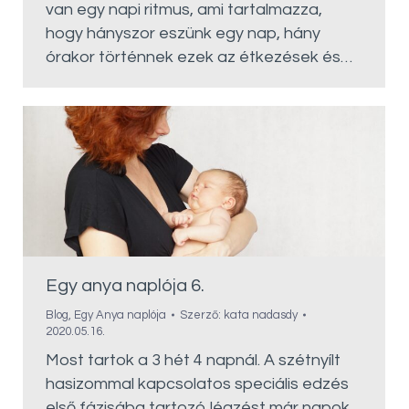
van egy napi ritmus, ami tartalmazza,
hogy hányszor eszünk egy nap, hány
órakor történnek ezek az étkezések és…
Egy anya naplója 6.
Blog
,
Egy Anya naplója
Szerző:
kata nadasdy
2020.05.16.
Most tartok a 3 hét 4 napnál. A szétnyílt
hasizommal kapcsolatos speciális edzés
első fázisába tartozó légzést már napok