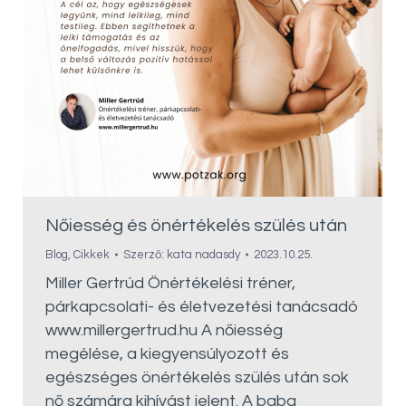
Nőiesség és önértékelés szülés után
Blog
,
Cikkek
Szerző:
kata nadasdy
2023.10.25.
Miller Gertrúd Önértékelési tréner,
párkapcsolati- és életvezetési tanácsadó
www.millergertrud.hu A nőiesség
megélése, a kiegyensúlyozott és
egészséges önértékelés szülés után sok
nő számára kihívást jelent. A baba