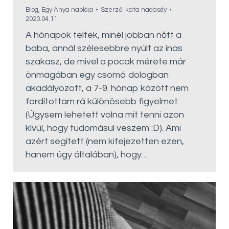
Blog
,
Egy Anya naplója
Szerző:
kata nadasdy
2020.04.11.
A hónapok teltek, minél jobban nőtt a
baba, annál szélesebbre nyúlt az ínas
szakasz, de mivel a pocak mérete már
önmagában egy csomó dologban
akadályozott, a 7-9. hónap között nem
fordítottam rá különösebb figyelmet.
(Úgysem lehetett volna mit tenni azon
kívül, hogy tudomásul veszem :D). Ami
azért segített (nem kifejezetten ezen,
hanem úgy általában), hogy…