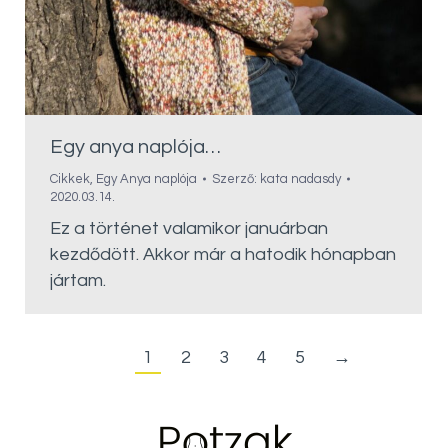
Egy anya naplója…
Cikkek
,
Egy Anya naplója
Szerző:
kata nadasdy
2020.03.14.
Ez a történet valamikor januárban
kezdődött. Akkor már a hatodik hónapban
jártam.
1
2
3
4
5
→