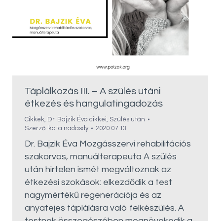
Táplálkozás III. – A szülés utáni
étkezés és hangulatingadozás
Cikkek
,
Dr. Bajzik Éva cikkei
,
Szülés után
Szerző:
kata nadasdy
2020.07.13.
Dr. Bajzik Éva Mozgásszervi rehabilitációs
szakorvos, manuálterapeuta A szülés
után hirtelen ismét megváltoznak az
étkezési szokások: elkezdődik a test
nagymértékű regenerációja és az
anyatejes táplálásra való felkészülés. A
testnek összegészében megnövekedik a