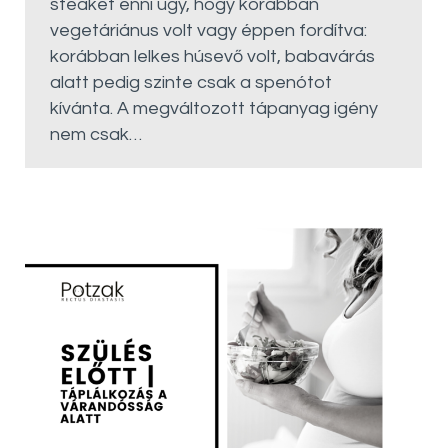
steaket enni úgy, hogy korábban
vegetáriánus volt vagy éppen fordítva:
korábban lelkes húsevő volt, babavárás
alatt pedig szinte csak a spenótot
kívánta. A megváltozott tápanyag igény
nem csak…