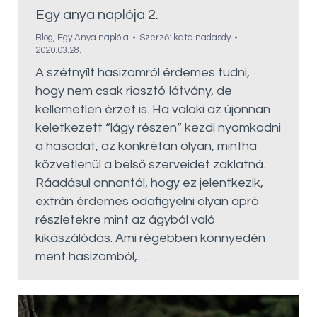
Egy anya naplója 2.
Blog
,
Egy Anya naplója
Szerző:
kata nadasdy
2020.03.28.
A szétnyílt hasizomról érdemes tudni,
hogy nem csak riasztó látvány, de
kellemetlen érzet is. Ha valaki az újonnan
keletkezett “lágy részen” kezdi nyomkodni
a hasadat, az konkrétan olyan, mintha
közvetlenül a belső szerveidet zaklatná.
Ráadásul onnantól, hogy ez jelentkezik,
extrán érdemes odafigyelni olyan apró
részletekre mint az ágyból való
kikászálódás. Ami régebben könnyedén
ment hasizomból,…