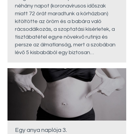
néhány napot (koronavírusos időszak
miatt 72 órát maradtunk a kórházban)
kitöltötte az öröm és a babára való
rácsodálkozás, a szoptatási kísérletek, a
tisztábatétel egyre növekvő rutinja és
persze az álmatlanság, mert a szobában
lévő 5 kisbabából egy biztosan…
Egy anya naplója 3.