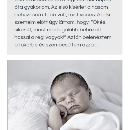
óta gyakorlom. Az első kísérlet a hasam
behúzására több volt, mint vicces. A lelki
szemeim előtt úgy láttam, hogy: “Okés,
sikerült, most már legalább behúzott
hassal a régi vagyok!” Aztán belenéztem
a tükörbe és szembesültem azzal,…