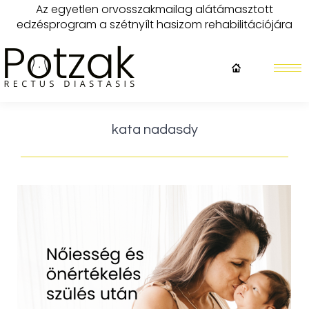
Az egyetlen orvosszakmailag alátámasztott
edzésprogram a szétnyílt hasizom rehabilitációjára
kata nadasdy