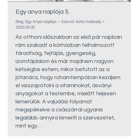
Egy anya naplója 5.
Blog
,
Egy Anya naplója
Szerző:
kata nadasdy
2020.05.09.
Az otthoni időszakban az első pár napban
rám szakadt a kórházban felhalmozott
fáradtság, fejfájás, gyengeség,
izomfájdalom és már majdnem nagyon
kétségbe estem, mikor befutott az a
jótanács, hogy rohamtempóban kezdjem
el visszapótolni a vitaminokat, ásványi
anyagokat a testembe, mielőtt teljesen
lemerülök. A vajúdási folyamat
megspékelve a császárral ugyanis
legalább annyira kimeríti a szervezetet,
mint egy…