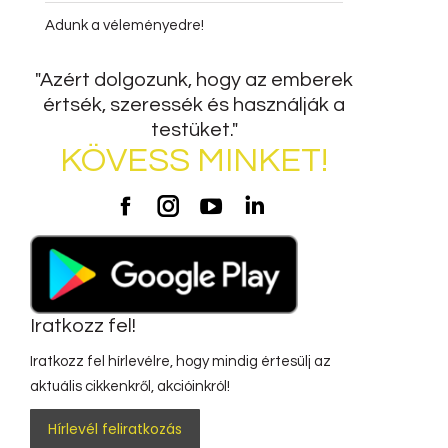
Adunk a véleményedre!
"Azért dolgozunk, hogy az emberek
értsék, szeressék és használják a
testüket."
KÖVESS MINKET!
Potzak
Potzak
Potzak
Potzak
Facebook
Instagram
Youtube
LinkedIn
Iratkozz fel!
Iratkozz fel hírlevélre, hogy mindig értesülj az
aktuális cikkenkről, akcióinkról!
Hírlevél feliratkozás