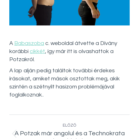
A
Babaszoba
c. weboldal átvette a Dívány
korábbi
cikkét
, így már itt is olvashattok a
Potzakról.
A lap alján pedig találtok további érdekes
írásokat, amiket mások osztottak meg, akik
szintén a szétnyílt hasizom problémájával
foglalkoznak..
Post
ELŐZŐ
navigation
A Potzak már angolul és a Technokrata
Előző