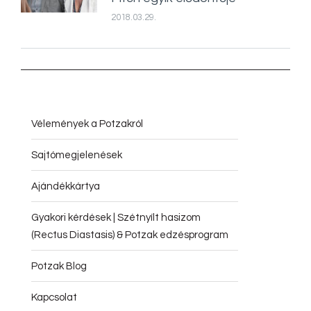
2018.03.29.
Vélemények a Potzakról
Sajtómegjelenések
Ajándékkártya
Gyakori kérdések | Szétnyílt hasizom
(Rectus Diastasis) & Potzak edzésprogram
Potzak Blog
Kapcsolat