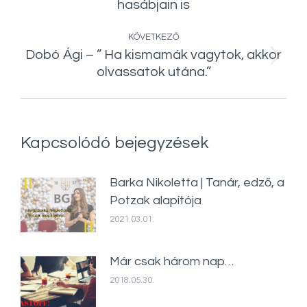
hasábjain is
bejegyzés:
KÖVETKEZŐ
Dobó Ági – ” Ha kismamák vagytok, akkor
Következő
olvassatok utána.”
bejegyzés:
Kapcsolódó bejegyzések
Barka Nikoletta | Tanár, edző, a
Potzak alapítója
2021.03.01.
Már csak három nap…
2018.05.30.