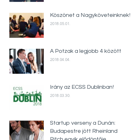
Köszönet a Nagyköveteinknek!
2018.05.01.
A Potzak a legjobb 4 között
2018.04.04.
Irány az ECSS Dublinban!
2018.03.30.
Startup verseny a Dunán:
Budapestre jött Rheinland
Pitch egyik elődöntője