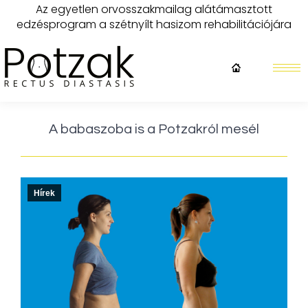
Az egyetlen orvosszakmailag alátámasztott
edzésprogram a szétnyílt hasizom rehabilitációjára
A babaszoba is a Potzakról mesél
Hírek