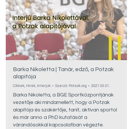
Barka Nikoletta | Tanár, edző, a Potzak
alapítója
Cikkek
,
Hírek
,
Interjúk
Szerző:
Potzak.org
2021.03.01.
Barka Nikoletta, a BGE Sportközpontjának
vezetője aki mindamellett, hogy a Potzak
alapítója és szakértője, tanít, aktívan sportol
és már anno a PhD kutatását a
várandósokkal kapcsolatban végezte.